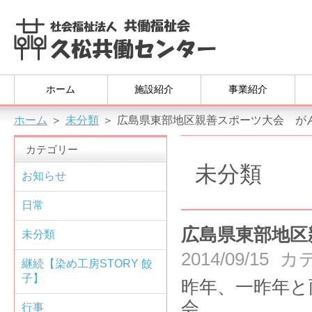
ホーム
施設紹介
事業紹介
ホーム
＞
未分類
＞
広島県東部地区親善スポーツ大会 が
カテゴリー
未分類
お知らせ
日常
広島県東部地区
未分類
2014/09/15
カ
継続【染め工房STORY 餃
子】
昨年、一昨年と
行事