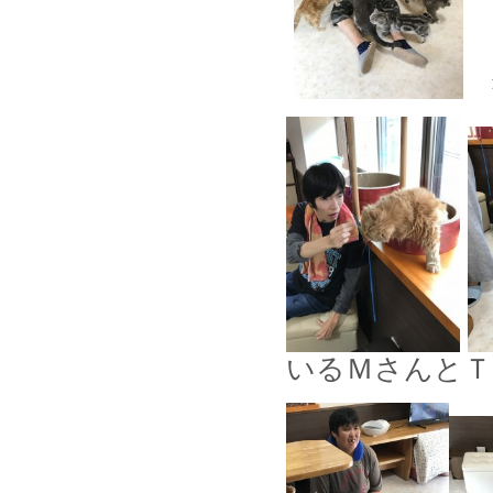
いるＭさんとＴ