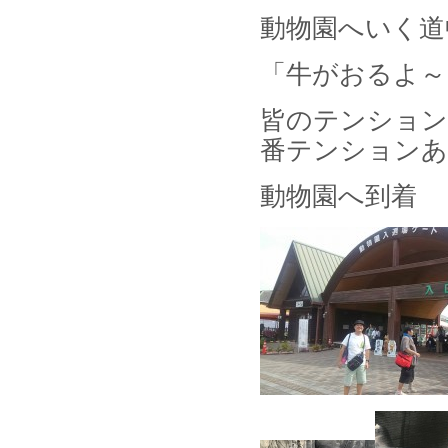
動物園へいく道
「牛がおるよ～
皆のテンション
番テンションあが
動物園へ到着