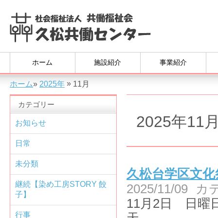
ホーム
施設紹介
事業紹介
»
ホーム
»
2025年
11月
カテゴリー
2025年11
お知らせ
日常
未分類
久松台学区文化
継続【染め工房STORY 餃
2025/11/09
カ
子】
11月2日 日曜
行事