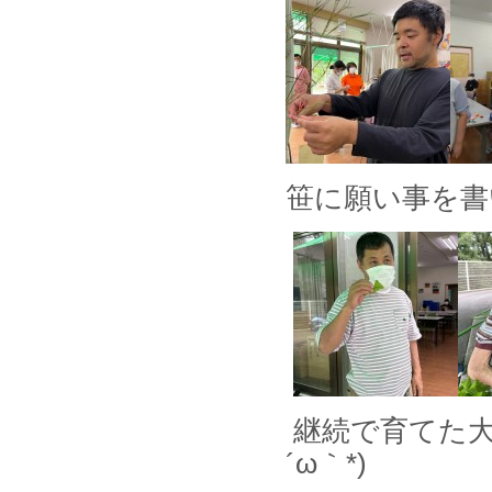
笹に願い事を書
継続で育てた大
´ω｀*)