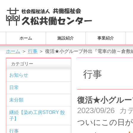
ホーム
施設紹介
事業紹介
ホーム
＞
行事
＞
復活★小グループ外出『電車の旅～倉敷
カテゴリー
行事
お知らせ
日常
復活★小グルー
未分類
2023/09/26
カ
継続【染め工房STORY 餃
子】
ついにこの日が
行事