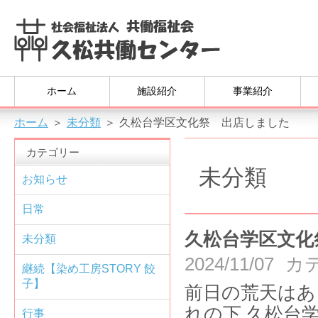
ホーム
施設紹介
事業紹介
ホーム
＞
未分類
＞
久松台学区文化祭 出店しました
カテゴリー
未分類
お知らせ
日常
久松台学区文化
未分類
2024/11/07
カ
継続【染め工房STORY 餃
子】
前日の荒天はあ
れの下 久松台
行事